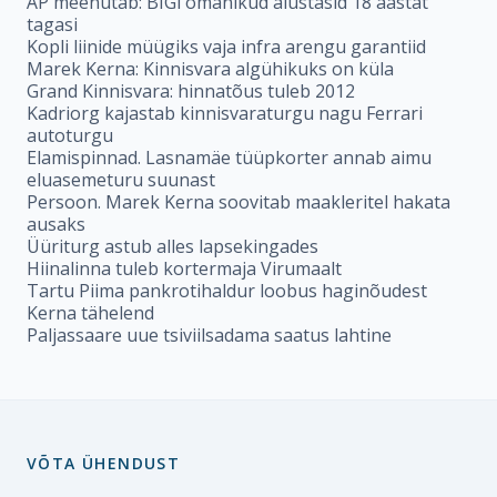
ÄP meenutab: BIGi omanikud alustasid 18 aastat
tagasi
Kopli liinide müügiks vaja infra arengu garantiid
Marek Kerna: Kinnisvara algühikuks on küla
Grand Kinnisvara: hinnatõus tuleb 2012
Kadriorg kajastab kinnisvaraturgu nagu Ferrari
autoturgu
Elamispinnad. Lasnamäe tüüpkorter annab aimu
eluasemeturu suunast
Persoon. Marek Kerna soovitab maakleritel hakata
ausaks
Üüriturg astub alles lapsekingades
Hiinalinna tuleb kortermaja Virumaalt
Tartu Piima pankrotihaldur loobus haginõudest
Kerna tähelend
Paljassaare uue tsiviilsadama saatus lahtine
VÕTA ÜHENDUST