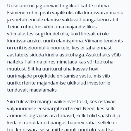
Uuselanikud jagunevad tinglikult kahte rühma.
Esimene rühm peab vajalikuks olla kinnisvaraomanik
ja soetab endale elamise valdavalt pangalaenu abil.
Teine rühm, kes võib oma majanduslikus
võimalustes isegi kindel olla, kuid lihtsalt ei ole
kinnisvarausku, üürib elamispinna. Viimane tendents
on eriti iseloomulik noortele, kes ei taha ennast
aastateks siduda kindla asukohaga. Asukohaks võib
näiteks Tallinna piires nimetada kas või töökoha
muutust. Siit ka üüriturul üha kasvav huvi
üürimajade projektide ehitamise vastu, mis viib
üürikorterite majandamise üldkulud investorile
tunduvalt madalamaks.
Siin tulevadki mängu väikeinvestorid, kes ostavad
väljaüürimise eesmärgil kortereid. Need, kes selle
ärimudeli algfaasis ära tabasid, kellel olid säästud ja
keda ei rahuldanud pangas hapnev raha, sellele ei
too kinnisvara sisse mitte ainult üüritulu, vaid ka