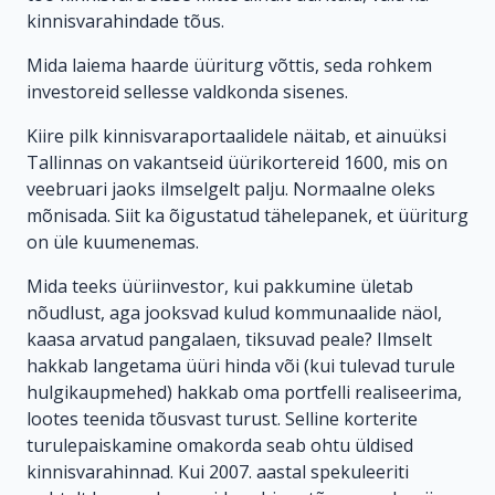
kinnisvarahindade tõus.
Mida laiema haarde üüriturg võttis, seda rohkem
investoreid sellesse valdkonda sisenes.
Kiire pilk kinnisvaraportaalidele näitab, et ainuüksi
Tallinnas on vakantseid üürikortereid 1600, mis on
veebruari jaoks ilmselgelt palju. Normaalne oleks
mõnisada. Siit ka õigustatud tähelepanek, et üüriturg
on üle kuumenemas.
Mida teeks üüriinvestor, kui pakkumine ületab
nõudlust, aga jooksvad kulud kommunaalide näol,
kaasa arvatud pangalaen, tiksuvad peale? Ilmselt
hakkab langetama üüri hinda või (kui tulevad turule
hulgikaupmehed) hakkab oma portfelli realiseerima,
lootes teenida tõusvast turust. Selline korterite
turulepaiskamine omakorda seab ohtu üldised
kinnisvarahinnad. Kui 2007. aastal spekuleeriti