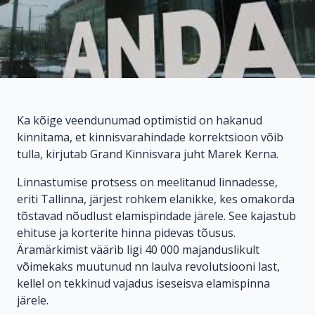
Ka kõige veendunumad optimistid on hakanud
kinnitama, et kinnisvarahindade korrektsioon võib
tulla, kirjutab Grand Kinnisvara juht Marek Kerna.
Linnastumise protsess on meelitanud linnadesse,
eriti Tallinna, järjest rohkem elanikke, kes omakorda
tõstavad nõudlust elamispindade järele. See kajastub
ehituse ja korterite hinna pidevas tõusus.
Äramärkimist väärib ligi 40 000 majanduslikult
võimekaks muutunud nn laulva revolutsiooni last,
kellel on tekkinud vajadus iseseisva elamispinna
järele.