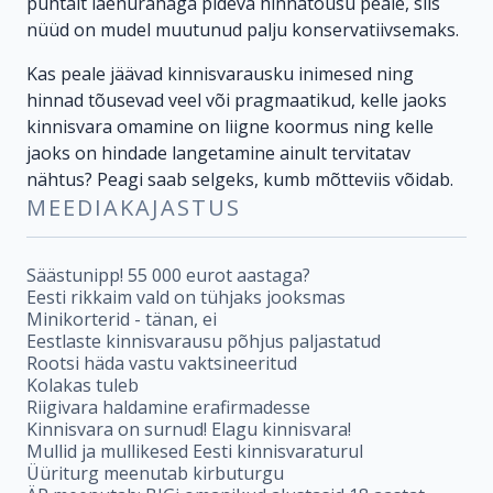
puhtalt laenurahaga pideva hinnatõusu peale, siis
nüüd on mudel muutunud palju konservatiivsemaks.
Kas peale jäävad kinnisvarausku inimesed ning
hinnad tõusevad veel või pragmaatikud, kelle jaoks
kinnisvara omamine on liigne koormus ning kelle
jaoks on hindade langetamine ainult tervitatav
nähtus? Peagi saab selgeks, kumb mõtteviis võidab.
MEEDIAKAJASTUS
Säästunipp! 55 000 eurot aastaga?
Eesti rikkaim vald on tühjaks jooksmas
Minikorterid - tänan, ei
Eestlaste kinnisvarausu põhjus paljastatud
Rootsi häda vastu vaktsineeritud
Kolakas tuleb
Riigivara haldamine erafirmadesse
Kinnisvara on surnud! Elagu kinnisvara!
Mullid ja mullikesed Eesti kinnisvaraturul
Üüriturg meenutab kirbuturgu